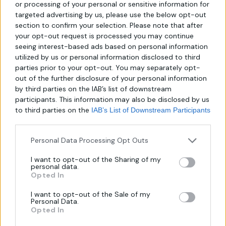
or processing of your personal or sensitive information for
Κατηγορία:
Καθρέπτες Μπάνιου
targeted advertising by us, please use the below opt-out
Share :
section to confirm your selection. Please note that after
your opt-out request is processed you may continue
seeing interest-based ads based on personal information
utilized by us or personal information disclosed to third
parties prior to your opt-out. You may separately opt-
out of the further disclosure of your personal information
Περιγραφή
Αξιολογήσεις (0)
Επεξήγηση 
by third parties on the IAB’s list of downstream
participants. This information may also be disclosed by us
to third parties on the
IAB’s List of Downstream Participants
that may further disclose it to other third parties.
Υψηλής ποιότητας χειροποίητος καθρέφτης: Αυτός ο καθρέφτης
είναι δημιουργημένος με επιδεξιότητα από εξαιρετικά υλικά. Κάθε
Personal Data Processing Opt Outs
λεπτομέρεια έχει προσεκτικά σχεδιαστεί για να προσφέρει μια
I want to opt-out of the Sharing of my
αίσθηση πολυτέλειας και κομψότητας.
personal data.
Opted In
I want to opt-out of the Sale of my
Personal Data.
Opted In