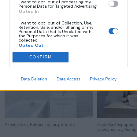
I want to opt-out of processing my
Personal Data for Targeted Advertising.
Related Products
Opted In
I want to opt-out of Collection, Use,
Retention, Sale, and/or Sharing of my
Personal Data that Is Unrelated with
the Purposes for which it was
collected.
Opted Out
CONFIRM
Data Deletion
Data Access
Privacy Policy
Ακανόνιστος Καθρέπτης με μπιζουτέ
Παραλληλόγραμμος 
γωνίες και σχέδιο α