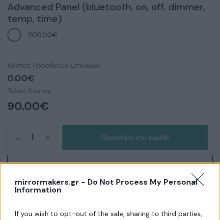
Advanced Panel (bluetooth, on, off, dimmer,
temp, time)
200.00€
Κόστος Πρόσθετων Επιλογών
0.00€
Τελικό Κόστος
90.00
€
Προσθήκη στο καλάθι
Αγορά τώρα
mirrormakers.gr -
Do Not Process My Personal
Information
Κωδικός Προϊόντος:
SKU-000032
If you wish to opt-out of the sale, sharing to third parties,