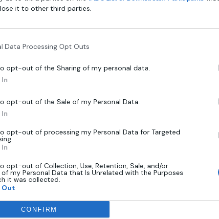
lose it to other third parties.
Αξιολογήσεις (0)
Επεξήγηση Χαρακτηριστι
l Data Processing Opt Outs
to opt-out of the Sharing of my personal data.
ναι μια απόλυτα μοναδική καλλιτεχνική δημιουργία. Ο πρωτοποριακός σ
In
to opt-out of the Sale of my Personal Data.
In
to opt-out of processing my Personal Data for Targeted
sing.
In
Related Products
to opt-out of Collection, Use, Retention, Sale, and/or
 of my Personal Data that Is Unrelated with the Purposes
ch it was collected.
 Out
CONFIRM