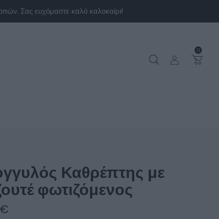
0
ογγυλός Καθρέπτης με
ζουτέ φωτιζόμενος
0
€