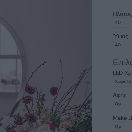
Πλάτο
Ύψος
Επιλ
LED Χ
Αφής
Make U