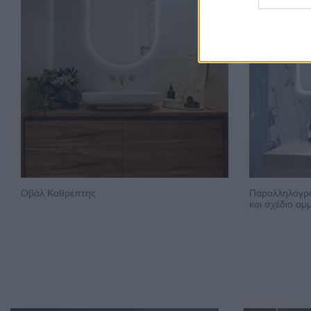
Οβάλ Καθρέπτης
Παραλληλόγρα
και σχέδιο α