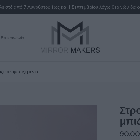
Επικοινωνία
ιζουτέ φωτιζόμενος
Στρ
μπι
90.0