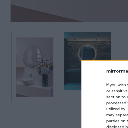
mirrorma
If you wish
or sensitiv
section to 
processed 
utilized by
may separat
parties on 
disclosed b