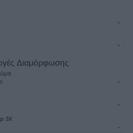
ς
ογές Διαμόρφωσης
ρώμα
p 3X