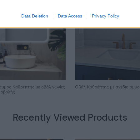
Data Deletion
Data Access
Privacy Policy
μμος Καθρέπτης με οβάλ γωνίες
Οβάλ Καθρέπτης με σχέδιο αμμ
μμοβολής
Recently Viewed Products