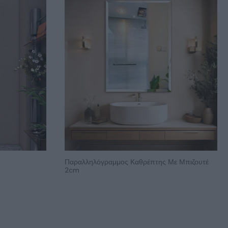
Παραλληλόγραμμος Καθρέπτης Με Μπιζουτέ
2cm