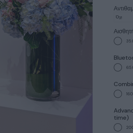
Αντιθα
Αισθητ
35
Blueto
65
Combin
16
Advanc
time)
20