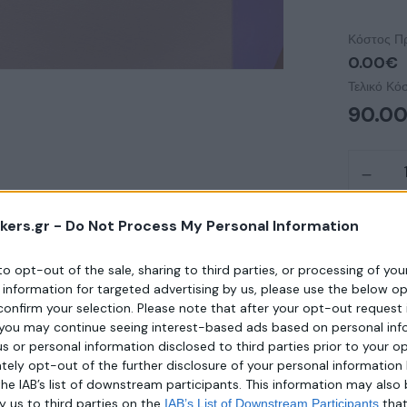
Κόστος Π
0.00€
Τελικό Κό
90.0
kers.gr -
Do Not Process My Personal Information
 to opt-out of the sale, sharing to third parties, or processing of yo
e information for targeted advertising by us, please use the below o
Κωδικός Π
confirm your selection. Please note that after your opt-out request 
you may continue seeing interest-based ads based on personal inf
Κατηγορί
 us or personal information disclosed to third parties prior to your o
Share :
ely opt-out of the further disclosure of your personal information 
the IAB’s list of downstream participants. This information may also
y us to third parties on the
tha
IAB’s List of Downstream Participants