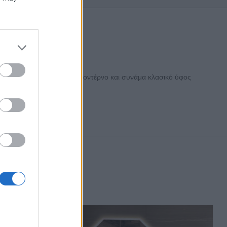
κών Καθρέπτη
χεδιασμός του δίνει ένα μοντέρνο και συνάμα κλασικό ύφος