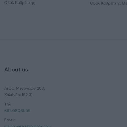
Οβάλ Καθρέπτης
Οβάλ Καθρέπτης Μ
About us
Λεωφ. Μεσογείων 289,
Χαλάνδρι 152 31
Τηλ.:
6940806559
Email:
mirror-makers@outlook.com