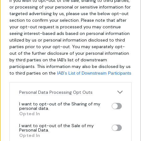
If you wish to opt-out of the sale, sharing to third parties,
or processing of your personal or sensitive information for
Κατηγορία:
Καθρέπτες Μπάνιου
targeted advertising by us, please use the below opt-out
Share :
section to confirm your selection. Please note that after
your opt-out request is processed you may continue
seeing interest-based ads based on personal information
utilized by us or personal information disclosed to third
parties prior to your opt-out. You may separately opt-
out of the further disclosure of your personal information
Περιγραφή
Αξιολογήσεις (0)
Επεξήγηση 
by third parties on the IAB’s list of downstream
participants. This information may also be disclosed by us
to third parties on the
IAB’s List of Downstream Participants
that may further disclose it to other third parties.
Υπέροχη τέχνη και εμφάνιση: Αυτοί οι χειροποίητοι καθρέφτες
αντιπροσωπεύουν μια εναλλακτική προσέγγιση στην κομψότητα
Personal Data Processing Opt Outs
και την καλλιτεχνική ομορφιά. Οι λεπτομέρειες και ο σχεδιασμός
I want to opt-out of the Sharing of my
τους εντυπωσιάζουν και δίνουν μια αίσθηση μοναδικότητας στον
personal data.
Opted In
χώρο σας.
I want to opt-out of the Sale of my
Personal Data.
Opted In