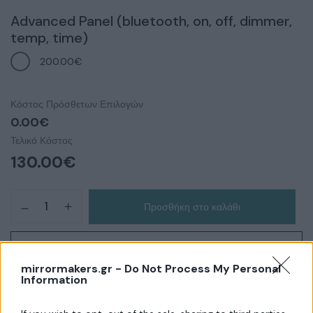
Advanced Panel (bluetooth, on, off, dimmer,
temp, time)
200.00€
Κόστος Πρόσθετων Επιλογών
0.00€
Τελικό Κόστος
130.00
€
Προσθήκη στο καλάθι
Αγορά τώρα
mirrormakers.gr -
Do Not Process My Personal
Information
Κωδικός Προϊόντος:
SKU-000017