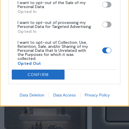
I want to opt-out of the Sale of my
αίσθηση πολυτέλειας και κομψότητας.
Personal Data.
Opted In
I want to opt-out of processing my
Personal Data for Targeted Advertising.
Opted In
I want to opt-out of Collection, Use,
Retention, Sale, and/or Sharing of my
Related Products
Personal Data that Is Unrelated with
the Purposes for which it was
collected.
Opted Out
CONFIRM
Data Deletion
Data Access
Privacy Policy