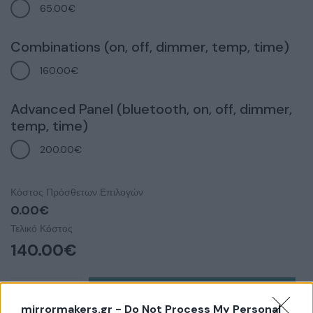
65.00€
Combinations (on, off, dimmer, temp, time)
160.00€
Advanced Panel (bluetooth, on, off, dimmer,
temp, time)
200.00€
Κόστος Πρόσθετων Επιλογών
0.00€
Τελικό Κόστος
140.00
€
Προσθήκη στο καλάθι
mirrormakers.gr -
Do Not Process My Personal