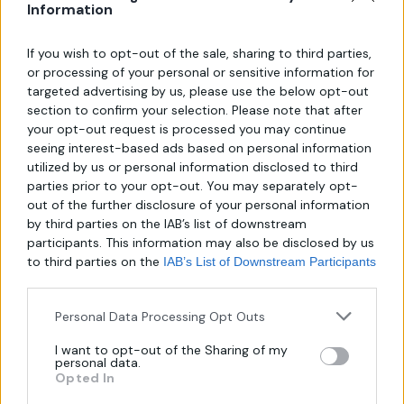
Information
Αγορά τώρα
If you wish to opt-out of the sale, sharing to third parties,
or processing of your personal or sensitive information for
targeted advertising by us, please use the below opt-out
Κωδικός Προϊόντος:
SKU-000003
section to confirm your selection. Please note that after
your opt-out request is processed you may continue
Κατηγορία:
Καθρέπτες Μπάνιου
seeing interest-based ads based on personal information
Share :
utilized by us or personal information disclosed to third
parties prior to your opt-out. You may separately opt-
out of the further disclosure of your personal information
by third parties on the IAB’s list of downstream
participants. This information may also be disclosed by us
to third parties on the
IAB’s List of Downstream Participants
that may further disclose it to other third parties.
Περιγραφή
Αξιολογήσεις (0)
Επεξήγηση 
Personal Data Processing Opt Outs
Υψηλής ποιότητας χειροποίητος καθρέφτης: Αυτός ο καθρέφτης
I want to opt-out of the Sharing of my
personal data.
είναι δημιουργημένος με επιδεξιότητα από εξαιρετικά υλικά. Κάθε
Opted In
λεπτομέρεια έχει προσεκτικά σχεδιαστεί για να προσφέρει μια