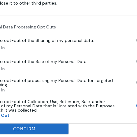
lose it to other third parties.
Αξιολογήσεις (0)
Επεξήγηση Χαρακτηριστι
l Data Processing Opt Outs
to opt-out of the Sharing of my personal data.
ναι μια απόλυτα μοναδική καλλιτεχνική δημιουργία. Ο πρωτοποριακός σ
In
to opt-out of the Sale of my Personal Data.
In
to opt-out of processing my Personal Data for Targeted
sing.
In
Related Products
to opt-out of Collection, Use, Retention, Sale, and/or
 of my Personal Data that Is Unrelated with the Purposes
ch it was collected.
 Out
CONFIRM