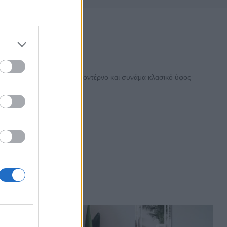
κών Καθρέπτη
χεδιασμός του δίνει ένα μοντέρνο και συνάμα κλασικό ύφος