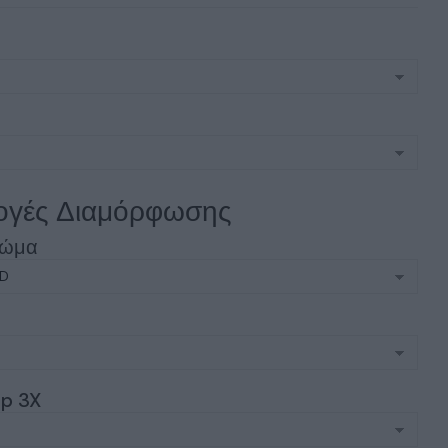
ς
ογές Διαμόρφωσης
ρώμα
p 3X