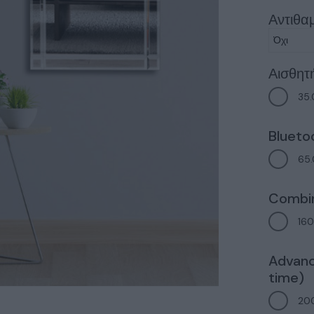
Αντιθα
Αισθητ
35
Blueto
65
Combin
16
Advanc
time)
20