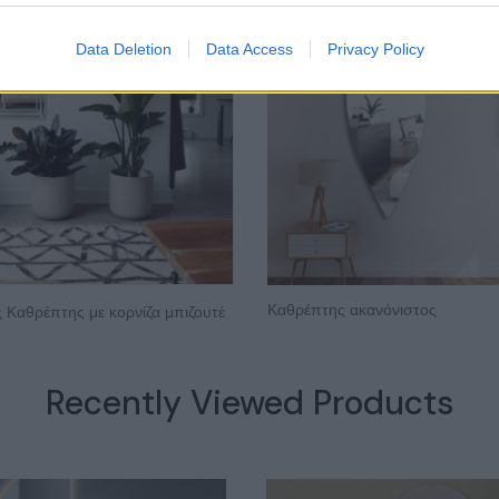
Data Deletion
Data Access
Privacy Policy
Καθρέπτης ακανόνιστος
 Καθρέπτης με κορνίζα μπιζουτέ
Recently Viewed Products