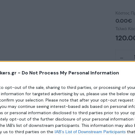
Κόστος Π
0.00€
Τελικό Κό
120.0
kers.gr -
Do Not Process My Personal Information
 to opt-out of the sale, sharing to third parties, or processing of yo
e information for targeted advertising by us, please use the below o
confirm your selection. Please note that after your opt-out request 
Κωδικός Π
you may continue seeing interest-based ads based on personal inf
Κατηγορί
 us or personal information disclosed to third parties prior to your o
ely opt-out of the further disclosure of your personal information 
Share :
the IAB’s list of downstream participants. This information may also
y us to third parties on the
tha
IAB’s List of Downstream Participants