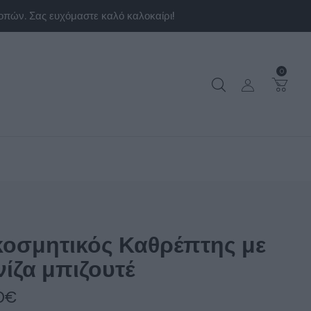
0
κοσμητικός Καθρέπτης με
νίζα μπιζουτέ
0
€