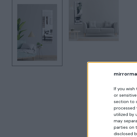
mirrorma
If you wish
or sensitiv
section to 
processed 
utilized by
may separat
parties on 
disclosed b