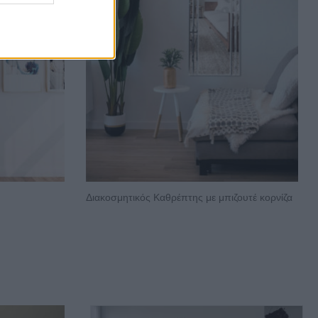
Διακοσμητικός Καθρέπτης με μπιζουτέ κορνίζα