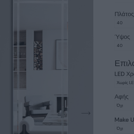
Πλάτο
Ύψος
Επιλ
LED Χ
Αφής
Make U